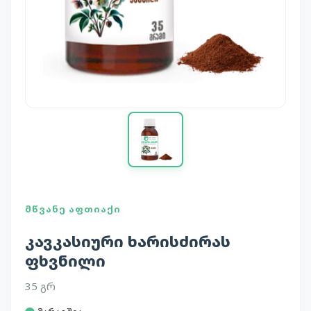
ᲛᲬᲕᲐᲜᲔ ᲐᲤᲗᲘᲐᲥᲘ
კავკასიური ხარისძირას
ფხვნილი
35 გრ