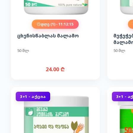
დღე (1) - 11:12:14
ცხენისწაბლას მალამო
მეჭეჭე
მალამო
აბზინდ
50 მლ
50 მლ
24.00 ₾
3+1 - ᲐᲥᲪᲘᲐ
3+1 - Ა