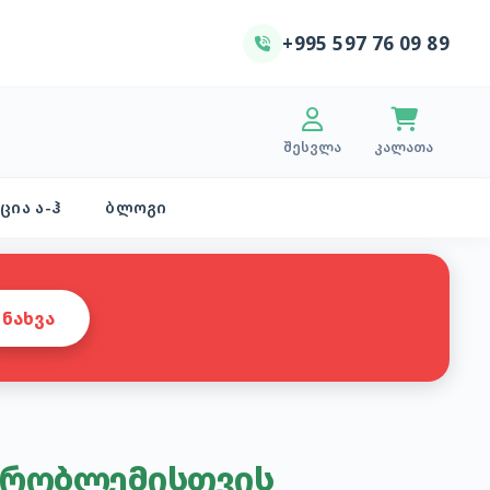
+995 597 76 09 89
შესვლა
კალათა
ცია ა-ჰ
ბლოგი
ᲜᲐᲮᲕᲐ
 პრობლემისთვის